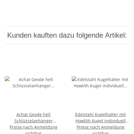
Kunden kauften dazu folgende Artikel:
Achat Geode hell
Edelstahl Kugelhalter mit
Schlüsselanhänger
Howlith Kugel individuell
aufgeschnitten und poliert
Preise nach Anmeldung
wechselbar passend für 20
Preise nach Anmeldung
ca. 25 - 35 mm plus Kette
sichtbar
mm Kugeln
sichtbar