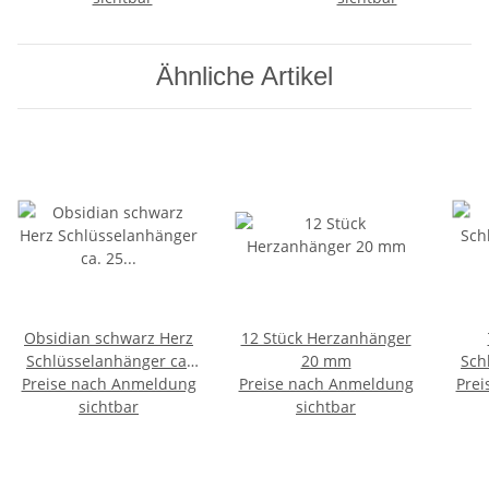
Ähnliche Artikel
Obsidian schwarz Herz
12 Stück Herzanhänger
Schlüsselanhänger ca.
20 mm
Sch
Preise nach Anmeldung
25 mm mit Kette und
Preise nach Anmeldung
Prei
25
Schlüsselring ca. 85 mm
sichtbar
sichtbar
Schl