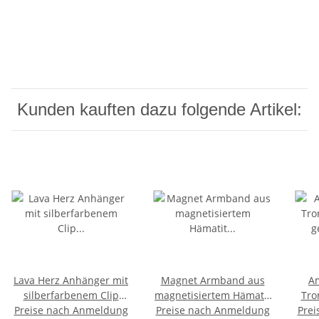
Kunden kauften dazu folgende Artikel:
Lava Herz Anhänger mit
Magnet Armband aus
A
silberfarbenem Clip
magnetisiertem Hämatit
Tro
Preise nach Anmeldung
Größe: ca. 40 mm plus
Preise nach Anmeldung
schönes unisex
gebo
Prei