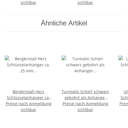
Öse 20 mm
sichtbar
Armband auf
sichtbar
2
Stretchband
Ähnliche Artikel
Bergkristall Herz
Turmalin Schörl schwarz
Un
Schlüsselanhänger ca.
gebohrt als Anhänger
Sch
Preise nach Anmeldung
25 mm mit Kette und
Preise nach Anmeldung
ca. 25 x 15 mm
Prei
25 
Schlüsselring ca. 85 mm
sichtbar
sichtbar
mm G