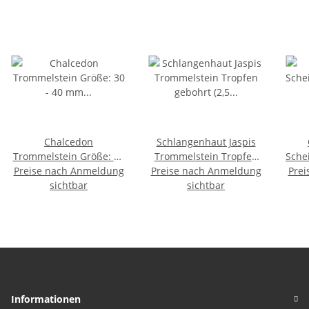
Chalcedon
Schlangenhaut Jaspis
Trommelstein Größe: 30
Trommelstein Tropfen
Schei
Preise nach Anmeldung
- 40 mm
Preise nach Anmeldung
gebohrt (2,5 mm) ca. 30
Prei
mm 
Handschmeichler SUPER
sichtbar
x 20 mm Anhänger
sichtbar
A* Qualität
Edelstein
Informationen