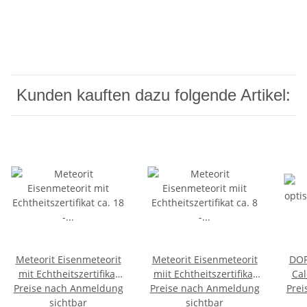
Kunden kauften dazu folgende Artikel:
Meteorit Eisenmeteorit
Meteorit Eisenmeteorit
DOP
mit Echtheitszertifikat
miit Echtheitszertifikat
Cal
Preise nach Anmeldung
ca. 18 - 20 mm ca. 4-5 g
Preise nach Anmeldung
ca. 8 - 12 mm ca. 1 - 2 g
Prei
sichtbar
sichtbar
Isl