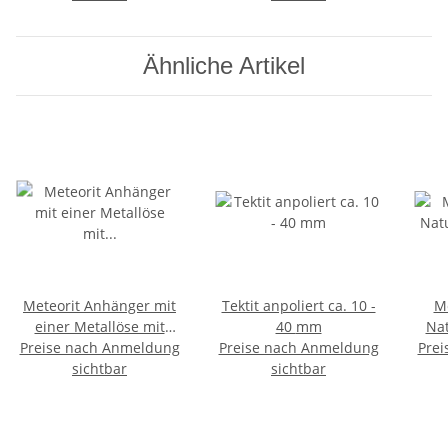
Ähnliche Artikel
Meteorit Anhänger mit
Tektit anpoliert ca. 10 -
M
einer Metallöse mit
40 mm
Nat
Echtheitszertifikat ca. 20
Preise nach Anmeldung
Preise nach Anmeldung
Prei
Gla
-22 mm, ca. 8 - 10 g
sichtbar
sichtbar
ca.