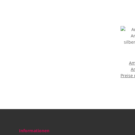
Am
A
Preise
silber
Informationen