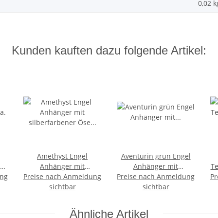
0,02
k
Kunden kauften dazu folgende Artikel:
Amethyst Engel
Aventurin grün Engel
a.
Anhänger mit
Anhänger mit
Te
ung
d
Preise nach Anmeldung
silberfarbener Öse ca.
Preise nach Anmeldung
silberfarbener Öse ca.
Pr
5
sichtbar
30 mm
sichtbar
30 mm
Ähnliche Artikel