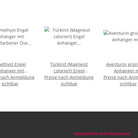
ethyst Engel
Türkinit (Magnesit
Aventurin grün
nhänger mit
coloriert) Engel
Anhänger m
 nach Anmeldung
farbener Öse ca.
Preise nach Anmeldung
Anhänger ca. 30 mm
Preise nach An
silberfarbener 
sichtbar
30 mm
mit silberfarbener Öse
sichtbar
sichtbar
30 mm
Gesetzliche Informationen