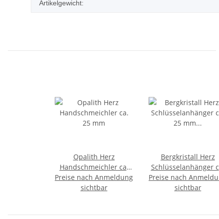
Artikelgewicht:
Opalith Herz
Bergkristall Herz
Handschmeichler ca.
Schlüsselanhänger c
Preise nach Anmeldung
25 mm
Preise nach Anmeld
25 mm mit Kette un
sichtbar
Schlüsselring ca. 8
sichtbar
mm