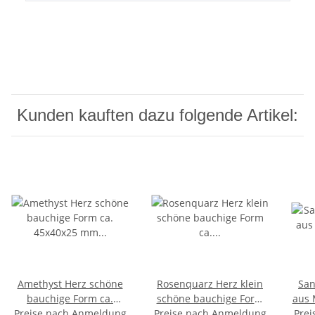
Kunden kauften dazu folgende Artikel:
Amethyst Herz schöne
Rosenquarz Herz klein
San
bauchige Form ca.
schöne bauchige Form
aus 
Preise nach Anmeldung
45x40x25 mm als
Preise nach Anmeldung
ca. 25x25x23 mm als
Prei
40 