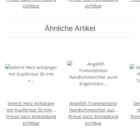
Handschmeichler
sichtbar
Handschmeichler
sichtbar
oder
Ähnliche Artikel
Selenit Herz Anhänger
Angelith Trommelstein
Sel
mit Kupferöse 30 mm +
Handschmeichler auch
H
Preise nach Anmeldung
Öse ca.5 mm
Engelsstein genannt 25 -
Preise nach Anmeldung
Prei
sichtbar
sichtbar
30 mm