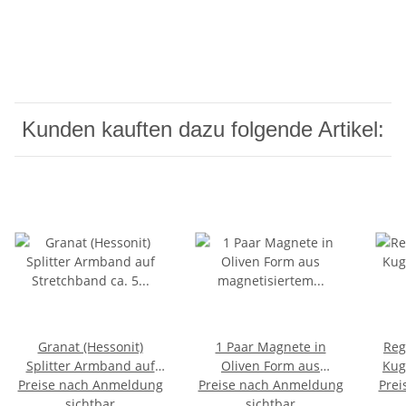
Kunden kauften dazu folgende Artikel:
Granat (Hessonit)
1 Paar Magnete in
Reg
Splitter Armband auf
Oliven Form aus
Kug
Preise nach Anmeldung
Stretchband ca. 5 - 8
magnetisiertem Hämatit,
Preise nach Anmeldung
Prei
A* 
mm, 19 - 20 cm
sichtbar
singende Steine, L: ca.
sichtbar