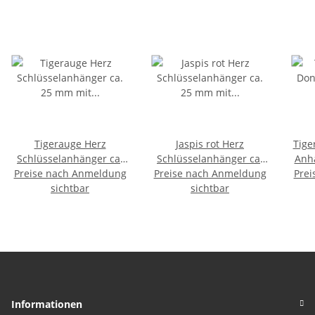
Tigerauge Herz
Jaspis rot Herz
Tige
Schlüsselanhänger ca.
Schlüsselanhänger ca.
Anh
Preise nach Anmeldung
25 mm mit Kette und
Preise nach Anmeldung
25 mm mit Kette und
Prei
br
Schlüsselring ca. 85 mm
sichtbar
Schlüsselring ca. 85 mm
sichtbar
Informationen