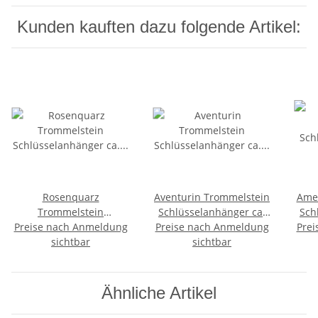
Kunden kauften dazu folgende Artikel:
Rosenquarz
Aventurin Trommelstein
Amet
Trommelstein
Schlüsselanhänger ca.
Sch
Preise nach Anmeldung
Schlüsselanhänger ca.
20-25 mm mit Kette und
Preise nach Anmeldung
20- 
Prei
20-25 mm mit Kette und
sichtbar
Schlüsselring
sichtbar
Schlüsselring
Ähnliche Artikel