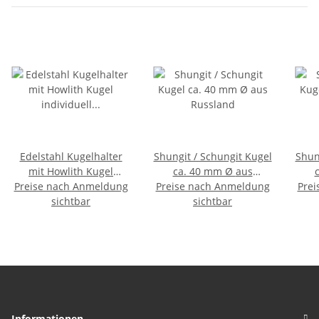
Edelstahl Kugelhalter
Shungit / Schungit Kugel
Shun
mit Howlith Kugel
ca. 40 mm Ø aus
c
Preise nach Anmeldung
individuell wechselbar
Preise nach Anmeldung
Russland
Prei
passend für 20 mm
sichtbar
sichtbar
Kugeln
Informationen