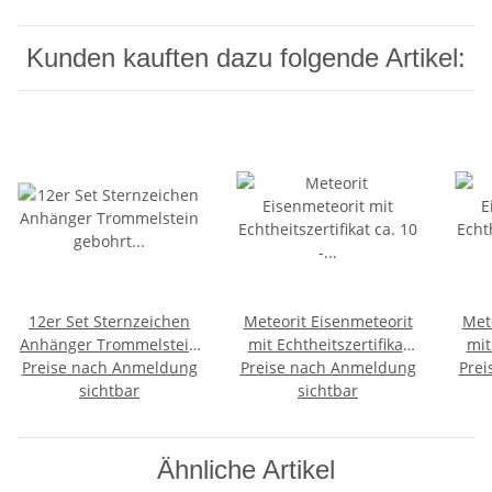
Kunden kauften dazu folgende Artikel:
12er Set Sternzeichen
Meteorit Eisenmeteorit
Met
Anhänger Trommelstein
mit Echtheitszertifikat
mit
Preise nach Anmeldung
gebohrt mit Band und
ca. 10 - 15 mm ca. 2 -3 g
Preise nach Anmeldung
Prei
ca. 
sichtbar
Karte
sichtbar
Ähnliche Artikel