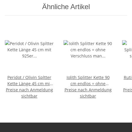
Ähnliche Artikel
Peridot / Olivin Spltter
Iolith Splitter Kette 90
Ruti
Kette Länge 45 cm mit
cm endlos = ohne
Preise nach Anmeldung
925er Silber Verschluss
Preise nach Anmeldung
Verschluss man nennt
Prei
schöne klare grüne
sichtbar
ihn auch ugs
sichtbar
Ka
Farbe
Wassersaphir