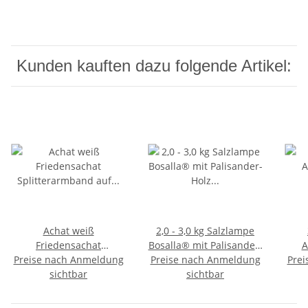
Kunden kauften dazu folgende Artikel:
Achat weiß
2,0 - 3,0 kg Salzlampe
Friedensachat
Bosalla® mit Palisander-
A
Preise nach Anmeldung
Splitterarmband auf
Holz Sockel, Salz Leuchte
Preise nach Anmeldung
Prei
SCH
Stretchband ca. 5 -1 0
sichtbar
mit 120 cm Kabel
sichtbar
Amet
mm, 19-20 cm
schwarz